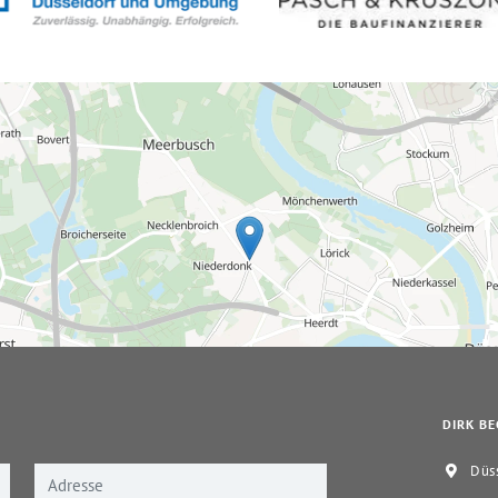
DIRK BE
Düss