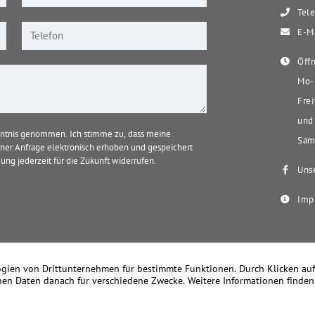
Tele
E-Ma
Öffn
Mo-D
Frei
und 
ntnis genommen. Ich stimme zu, dass meine
Sams
er Anfrage elektronisch erhoben und gespeichert
ung jederzeit für die Zukunft widerrufen.
Unse
Imp
k Becker Immobilien – Seit 1978 Ihr Immobilienmakler in Meerbusch u