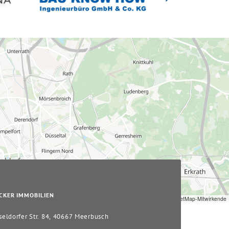
CKER IMMOBILIEN
Leaflet
|
© OpenStreetMap-Mitwirkende
eldorfer Str. 84, 40667 Meerbusch