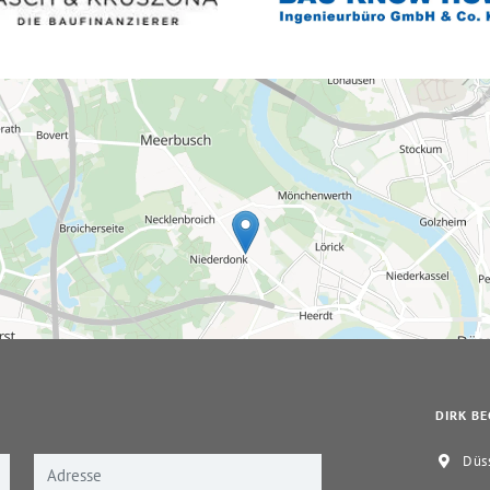
DIRK BE
Düss