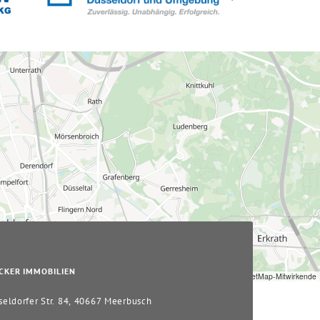
CKER IMMOBILIEN
Leaflet
|
© OpenStreetMap-Mitwirkende
eldorfer Str. 84, 40667 Meerbusch