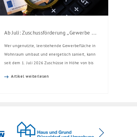
Ab Juli: Zuschussförderung „Gewerbe zu Wohnen“
Wer ungenutzte, leerstehende Gewerbefläche in
Wohnraum umbaut und energetisch saniert, kann
seit dem 1. Juli 2026 Zuschüsse in Höhe von bis
zu 30.000 Euro pro Wohneinheit erhalten: Das
Artikel weiterlesen
Bundesministerium für Wohnen, Stadtentwicklung
und Bauwesen und die KfW haben hierfür das
neue Förderprogramm „Gewerbe zu Wohnen“
aufgelegt. Die Zuschüsse stammen aus Mitteln
des Bundes und werden […]