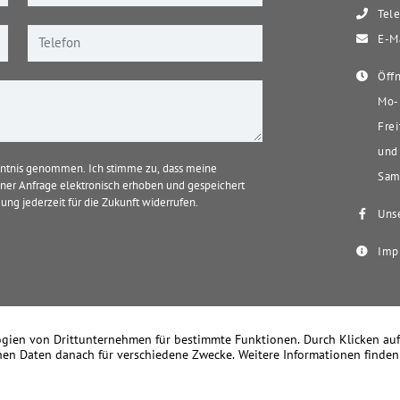
Tele
E-Ma
Öffn
Mo-D
Frei
und 
ntnis genommen. Ich stimme zu, dass meine
Sams
er Anfrage elektronisch erhoben und gespeichert
ung jederzeit für die Zukunft widerrufen.
Unse
Imp
k Becker Immobilien – Seit 1978 Ihr Immobilienmakler in Meerbusch u