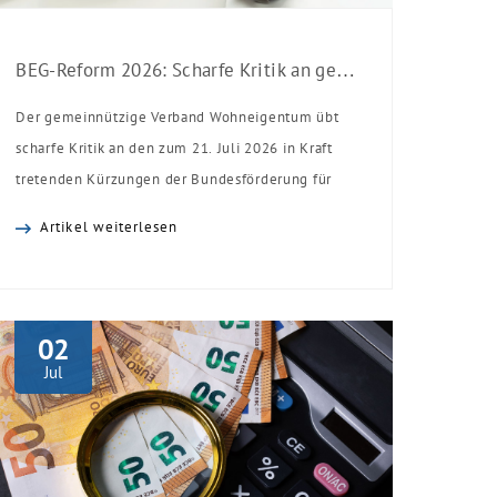
BEG-Reform 2026: Scharfe Kritik an gekürzten Sanierungsförderungen
Der gemeinnützige Verband Wohneigentum übt
scharfe Kritik an den zum 21. Juli 2026 in Kraft
tretenden Kürzungen der Bundesförderung für
effiziente Gebäude (BEG). Zwar enthalte die
Artikel weiterlesen
Reform einzelne begrüßenswerte
Verbesserungen, insgesamt schwächen die
Kürzungen aber die Investitionsbereitschaft von
Menschen mit Haus oder Eigentumswohnung. Und
02
das ausgerechnet zu einem Zeitpunkt, zu dem
Jul
Deutschland seine Klimaziele im […]