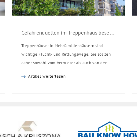
Gefahrenquellen im Treppenhaus beseitigen
Treppenhäuser in Mehrfamilienhäusern sind
wichtige Flucht- und Rettungswege. Sie sollten
daher sowohl vom Vermieter als auch von den
Mietern mit großer Sorgfalt behandelt werden.
Artikel weiterlesen
Zuallererst muss natürlich gewährleistet sein,
dass diese Wege nicht zugestellt sind und ein
Durchgang von einer Mindestbreite von ca. 1
Meter frei ist. „Vor allen Dingen kommt hier das
Bemühen um […]