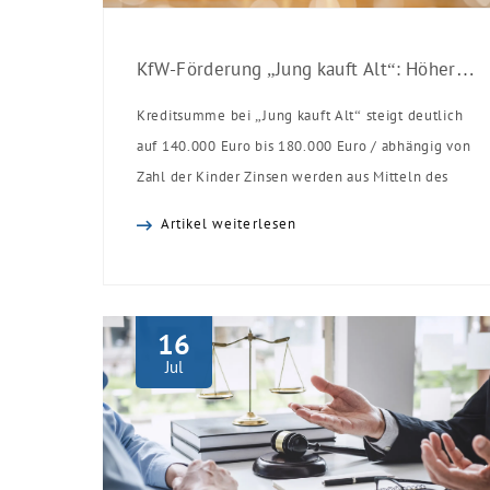
KfW-Förderung „Jung kauft Alt“: Höhere Kredite ab August 2026
Kreditsumme bei „Jung kauft Alt“ steigt deutlich
auf 140.000 Euro bis 180.000 Euro / abhängig von
Zahl der Kinder Zinsen werden aus Mitteln des
Bundes verbilligt: Heutiger Zins bei 0,53 Prozent
Artikel weiterlesen
effektiv bei 35 Jahren Laufzeit und 10 Jahren
Zinsbindung Antragstellende verpflichten sich zu
energetischer Sanierung binnen 54 Monaten nach
Förderzusage / Sanierung in Einzelmaßnahmen
16
[…]
Jul