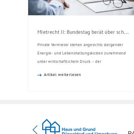
Mietrecht II: Bundestag berät über schärfere Regeln für Vermieter
Private Vermieter stehen angesichts steigender
Energie- und Lebenshaltungskosten zunehmend
unter wirtschaftlichem Druck – der
Gesetzesentwurf zur Mietrechtsreform schränkt
Artikel weiterlesen
die Handlungsspielräume privater Vermieter
weiter ein. Er wurde am 9. Juli 2026, in erster
Lesung im Bundestag beraten, es folgen nun die
Ausschussberatungen. Ein Inkrafttreten der
Reform wird nach den parlamentarischen
Sommerpausen voraussichtlich im Herbst 2026
erwartet.