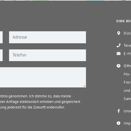
DIRK BE
Düss
Tele
E-Ma
Öffn
Mo-D
Frei
und 
ntnis genommen. Ich stimme zu, dass meine
Sams
er Anfrage elektronisch erhoben und gespeichert
ung jederzeit für die Zukunft widerrufen.
Unse
Imp