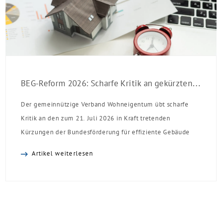
BEG-Reform 2026: Scharfe Kritik an gekürzten Sanierungsförderungen
Der gemeinnützige Verband Wohneigentum übt scharfe
Kritik an den zum 21. Juli 2026 in Kraft tretenden
Kürzungen der Bundesförderung für effiziente Gebäude
(BEG). Zwar enthalte die Reform einzelne begrüßenswerte
Artikel weiterlesen
Verbesserungen, insgesamt schwächen die Kürzungen aber
die Investitionsbereitschaft von Menschen mit Haus oder
Eigentumswohnung. Und das ausgerechnet zu einem
Zeitpunkt, zu dem Deutschland seine Klimaziele im […]