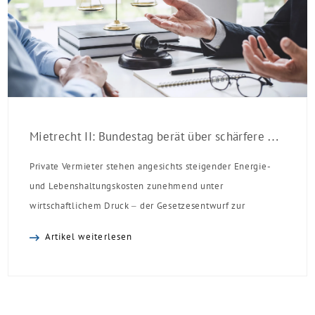
Mietrecht II: Bundestag berät über schärfere Regeln für Vermieter
Private Vermieter stehen angesichts steigender Energie-
und Lebenshaltungskosten zunehmend unter
wirtschaftlichem Druck – der Gesetzesentwurf zur
Mietrechtsreform schränkt die Handlungsspielräume
Artikel weiterlesen
privater Vermieter weiter ein. Er wurde am 9. Juli 2026, in
erster Lesung im Bundestag beraten, es folgen nun die
Ausschussberatungen. Ein Inkrafttreten der Reform wird
nach den parlamentarischen Sommerpausen