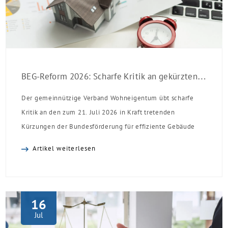
BEG-Reform 2026: Scharfe Kritik an gekürzten Sanierungsförderungen
Der gemeinnützige Verband Wohneigentum übt scharfe
Kritik an den zum 21. Juli 2026 in Kraft tretenden
Kürzungen der Bundesförderung für effiziente Gebäude
(BEG). Zwar enthalte die Reform einzelne begrüßenswerte
Artikel weiterlesen
Verbesserungen, insgesamt schwächen die Kürzungen aber
die Investitionsbereitschaft von Menschen mit Haus oder
Eigentumswohnung. Und das ausgerechnet zu einem
Zeitpunkt, zu dem Deutschland seine Klimaziele im […]
16
Jul