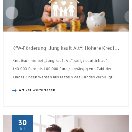
KfW-Förderung „Jung kauft Alt“: Höhere Kredite ab August 2026
Kreditsumme bei „Jung kauft Alt“ steigt deutlich auf
140.000 Euro bis 180.000 Euro / abhängig von Zahl der
Kinder Zinsen werden aus Mitteln des Bundes verbilligt:
Heutiger Zins bei 0,53 Prozent effektiv bei 35 Jahren
Artikel weiterlesen
Laufzeit und 10 Jahren Zinsbindung Antragstellende
verpflichten sich zu energetischer Sanierung binnen 54
Monaten nach Förderzusage / Sanierung in
Einzelmaßnahmen […]
30
Jul