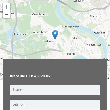
+
−
IHR SCHNELLER WEG ZU UNS
Leaflet
|
© OpenStreetMap-Mitwirkende