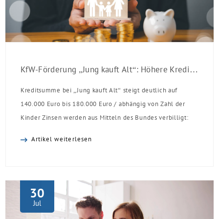
KfW-Förderung „Jung kauft Alt“: Höhere Kredite ab August 2026
Kreditsumme bei „Jung kauft Alt“ steigt deutlich auf
140.000 Euro bis 180.000 Euro / abhängig von Zahl der
Kinder Zinsen werden aus Mitteln des Bundes verbilligt:
Heutiger Zins bei 0,53 Prozent effektiv bei 35 Jahren
Artikel weiterlesen
Laufzeit und 10 Jahren Zinsbindung Antragstellende
verpflichten sich zu energetischer Sanierung binnen 54
Monaten nach Förderzusage / Sanierung in
Einzelmaßnahmen […]
30
Jul