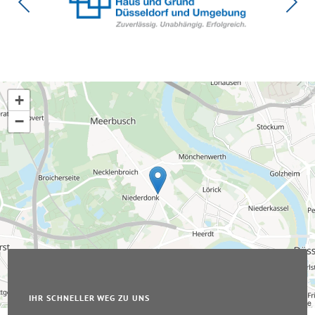
+
−
IHR SCHNELLER WEG ZU UNS
Leaflet
|
© OpenStreetMap-Mitwirkende