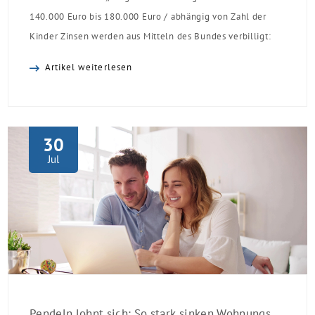
140.000 Euro bis 180.000 Euro / abhängig von Zahl der
Kinder Zinsen werden aus Mitteln des Bundes verbilligt:
Heutiger Zins bei 0,53 Prozent effektiv bei 35 Jahren
Artikel weiterlesen
Laufzeit und 10 Jahren Zinsbindung Antragstellende
verpflichten sich zu energetischer Sanierung binnen 54
Monaten nach Förderzusage / Sanierung in
Einzelmaßnahmen […]
30
Jul
Pendeln lohnt sich: So stark sinken Wohnungspreise im Umland