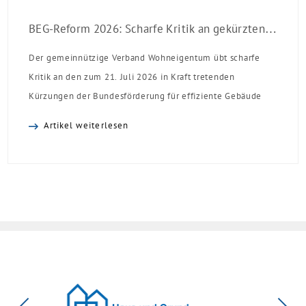
BEG-Reform 2026: Scharfe Kritik an gekürzten Sanierungsförderungen
Der gemeinnützige Verband Wohneigentum übt scharfe
Kritik an den zum 21. Juli 2026 in Kraft tretenden
Kürzungen der Bundesförderung für effiziente Gebäude
(BEG). Zwar enthalte die Reform einzelne begrüßenswerte
Artikel weiterlesen
Verbesserungen, insgesamt schwächen die Kürzungen aber
die Investitionsbereitschaft von Menschen mit Haus oder
Eigentumswohnung. Und das ausgerechnet zu einem
Zeitpunkt, zu dem Deutschland seine Klimaziele im […]