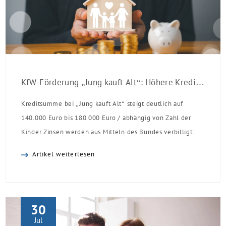
KfW-Förderung „Jung kauft Alt“: Höhere Kredite ab August 2026
Kreditsumme bei „Jung kauft Alt“ steigt deutlich auf
140.000 Euro bis 180.000 Euro / abhängig von Zahl der
Kinder Zinsen werden aus Mitteln des Bundes verbilligt:
Heutiger Zins bei 0,53 Prozent effektiv bei 35 Jahren
Artikel weiterlesen
Laufzeit und 10 Jahren Zinsbindung Antragstellende
verpflichten sich zu energetischer Sanierung binnen 54
Monaten nach Förderzusage / Sanierung in
Einzelmaßnahmen […]
30
Jul