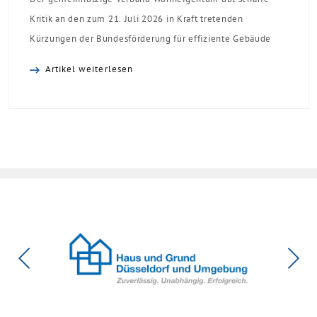
Kritik an den zum 21. Juli 2026 in Kraft tretenden
Kürzungen der Bundesförderung für effiziente Gebäude
(BEG). Zwar enthalte die Reform einzelne begrüßenswerte
Artikel weiterlesen
Verbesserungen, insgesamt schwächen die Kürzungen aber
die Investitionsbereitschaft von Menschen mit Haus oder
Eigentumswohnung. Und das ausgerechnet zu einem
Zeitpunkt, zu dem Deutschland seine Klimaziele im […]