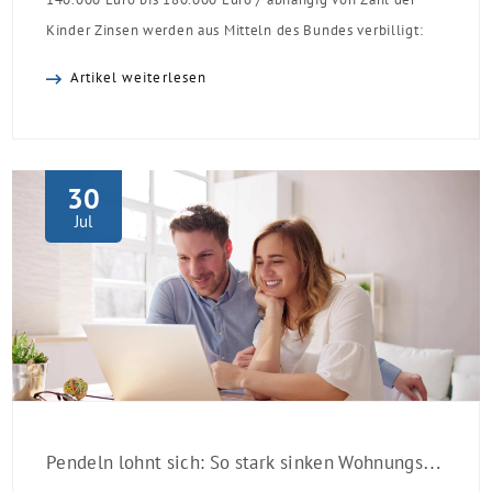
Kinder Zinsen werden aus Mitteln des Bundes verbilligt:
Heutiger Zins bei 0,53 Prozent effektiv bei 35 Jahren
Artikel weiterlesen
Laufzeit und 10 Jahren Zinsbindung Antragstellende
verpflichten sich zu energetischer Sanierung binnen 54
Monaten nach Förderzusage / Sanierung in
Einzelmaßnahmen […]
30
Jul
Pendeln lohnt sich: So stark sinken Wohnungspreise im Umland