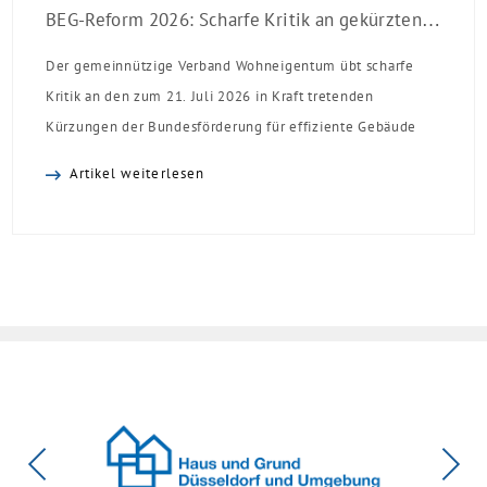
BEG-Reform 2026: Scharfe Kritik an gekürzten Sanierungsförderungen
Der gemeinnützige Verband Wohneigentum übt scharfe
Kritik an den zum 21. Juli 2026 in Kraft tretenden
Kürzungen der Bundesförderung für effiziente Gebäude
(BEG). Zwar enthalte die Reform einzelne begrüßenswerte
Artikel weiterlesen
Verbesserungen, insgesamt schwächen die Kürzungen aber
die Investitionsbereitschaft von Menschen mit Haus oder
Eigentumswohnung. Und das ausgerechnet zu einem
Zeitpunkt, zu dem Deutschland seine Klimaziele im […]