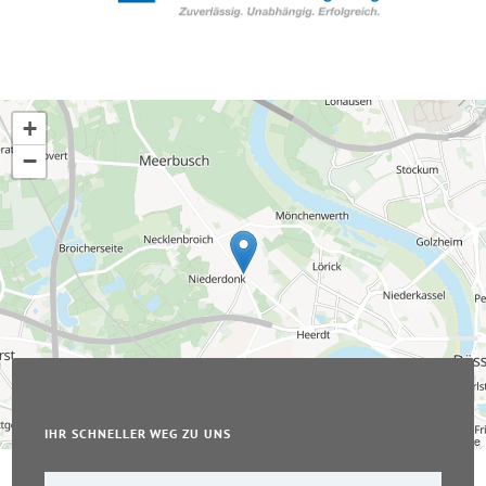
+
−
IHR SCHNELLER WEG ZU UNS
Leaflet
|
© OpenStreetMap-Mitwirkende