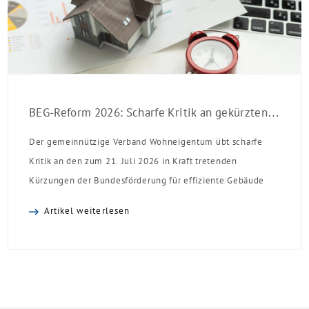
BEG-Reform 2026: Scharfe Kritik an gekürzten Sanierungsförderungen
Der gemeinnützige Verband Wohneigentum übt scharfe
Kritik an den zum 21. Juli 2026 in Kraft tretenden
Kürzungen der Bundesförderung für effiziente Gebäude
(BEG). Zwar enthalte die Reform einzelne begrüßenswerte
Artikel weiterlesen
Verbesserungen, insgesamt schwächen die Kürzungen aber
die Investitionsbereitschaft von Menschen mit Haus oder
Eigentumswohnung. Und das ausgerechnet zu einem
Zeitpunkt, zu dem Deutschland seine Klimaziele im […]