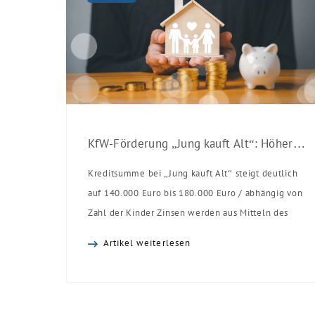
KfW-Förderung „Jung kauft Alt“: Höhere Kredite ab August 2026
Kreditsumme bei „Jung kauft Alt“ steigt deutlich
auf 140.000 Euro bis 180.000 Euro / abhängig von
Zahl der Kinder Zinsen werden aus Mitteln des
Bundes verbilligt: Heutiger Zins bei 0,53 Prozent
Artikel weiterlesen
effektiv bei 35 Jahren Laufzeit und 10 Jahren
Zinsbindung Antragstellende verpflichten sich zu
energetischer Sanierung binnen 54 Monaten nach
Förderzusage / Sanierung in Einzelmaßnahmen