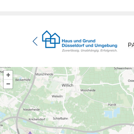
[…]
+
−