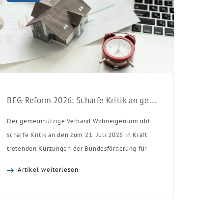
BEG-Reform 2026: Scharfe Kritik an gekürzten Sanierungsförderungen
Der gemeinnützige Verband Wohneigentum übt
scharfe Kritik an den zum 21. Juli 2026 in Kraft
tretenden Kürzungen der Bundesförderung für
effiziente Gebäude (BEG). Zwar enthalte die
Artikel weiterlesen
Reform einzelne begrüßenswerte
Verbesserungen, insgesamt schwächen die
Kürzungen aber die Investitionsbereitschaft von
Menschen mit Haus oder Eigentumswohnung. Und