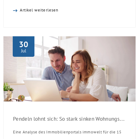
Heutiger Zins bei 0,53 Prozent effektiv bei 35 Jahren
Artikel weiterlesen
Laufzeit und 10 Jahren Zinsbindung Antragstellende
verpflichten sich zu energetischer Sanierung binnen 54
Monaten nach Förderzusage / Sanierung in
Einzelmaßnahmen […]
30
Jul
Pendeln lohnt sich: So stark sinken Wohnungspreise im Umland
Eine Analyse des Immobilienportals immowelt für die 15