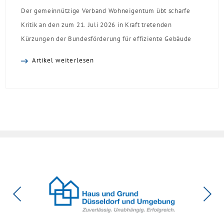
Der gemeinnützige Verband Wohneigentum übt scharfe
Kritik an den zum 21. Juli 2026 in Kraft tretenden
Kürzungen der Bundesförderung für effiziente Gebäude
(BEG). Zwar enthalte die Reform einzelne begrüßenswerte
Artikel weiterlesen
Verbesserungen, insgesamt schwächen die Kürzungen aber
die Investitionsbereitschaft von Menschen mit Haus oder
Eigentumswohnung. Und das ausgerechnet zu einem
Zeitpunkt, zu dem Deutschland seine Klimaziele im […]