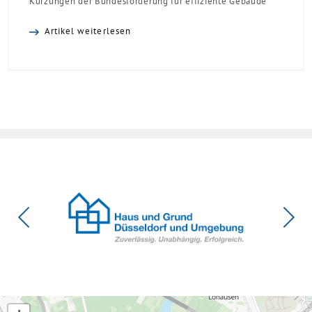
Kürzungen der Bundesförderung für effiziente Gebäude
(BEG). Zwar enthalte die Reform einzelne begrüßenswerte
Artikel weiterlesen
Verbesserungen, insgesamt schwächen die Kürzungen aber
die Investitionsbereitschaft von Menschen mit Haus oder
Eigentumswohnung. Und das ausgerechnet zu einem
Zeitpunkt, zu dem Deutschland seine Klimaziele im […]