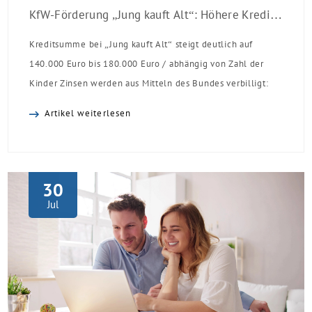
KfW-Förderung „Jung kauft Alt“: Höhere Kredite ab August 2026
Kreditsumme bei „Jung kauft Alt“ steigt deutlich auf
140.000 Euro bis 180.000 Euro / abhängig von Zahl der
Kinder Zinsen werden aus Mitteln des Bundes verbilligt:
Heutiger Zins bei 0,53 Prozent effektiv bei 35 Jahren
Artikel weiterlesen
Laufzeit und 10 Jahren Zinsbindung Antragstellende
verpflichten sich zu energetischer Sanierung binnen 54
Monaten nach Förderzusage / Sanierung in
Einzelmaßnahmen […]
30
Jul