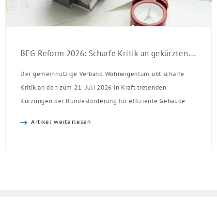
BEG-Reform 2026: Scharfe Kritik an gekürzten Sanierungsförderungen
Der gemeinnützige Verband Wohneigentum übt scharfe
Kritik an den zum 21. Juli 2026 in Kraft tretenden
Kürzungen der Bundesförderung für effiziente Gebäude
(BEG). Zwar enthalte die Reform einzelne begrüßenswerte
Artikel weiterlesen
Verbesserungen, insgesamt schwächen die Kürzungen aber
die Investitionsbereitschaft von Menschen mit Haus oder
Eigentumswohnung. Und das ausgerechnet zu einem
Zeitpunkt, zu dem Deutschland seine Klimaziele im […]