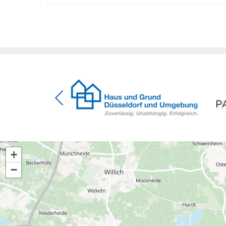
energetischer Sanierung binnen 54 Monaten nach
Förderzusage / Sanierung in Einzelmaßnahmen
[…]
+
−