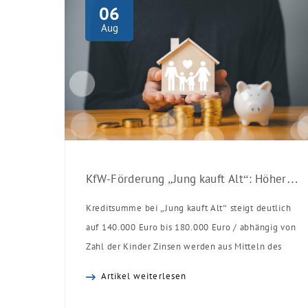
06
Aug
KfW-Förderung „Jung kauft Alt“: Höhere Kredite ab August 2026
Kreditsumme bei „Jung kauft Alt“ steigt deutlich
auf 140.000 Euro bis 180.000 Euro / abhängig von
Zahl der Kinder Zinsen werden aus Mitteln des
Bundes verbilligt: Heutiger Zins bei 0,53 Prozent
Artikel weiterlesen
effektiv bei 35 Jahren Laufzeit und 10 Jahren
Zinsbindung Antragstellende verpflichten sich zu