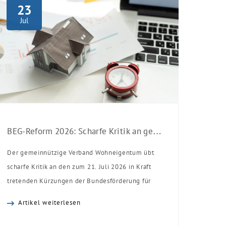
23
Jul
BEG-Reform 2026: Scharfe Kritik an gekürzten Sanierungsförderungen
Der gemeinnützige Verband Wohneigentum übt
scharfe Kritik an den zum 21. Juli 2026 in Kraft
tretenden Kürzungen der Bundesförderung für
effiziente Gebäude (BEG). Zwar enthalte die
Artikel weiterlesen
Reform einzelne begrüßenswerte
Verbesserungen, insgesamt schwächen die