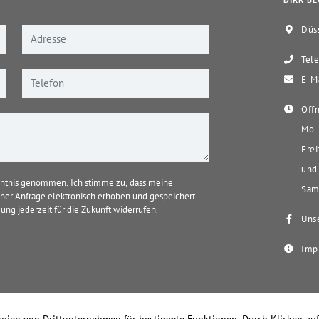
DIRK BE
Düss
Tele
E-Ma
Öffn
Mo-D
Frei
und 
ntnis genommen. Ich stimme zu, dass meine
Sams
er Anfrage elektronisch erhoben und gespeichert
ung jederzeit für die Zukunft widerrufen.
Unse
Imp