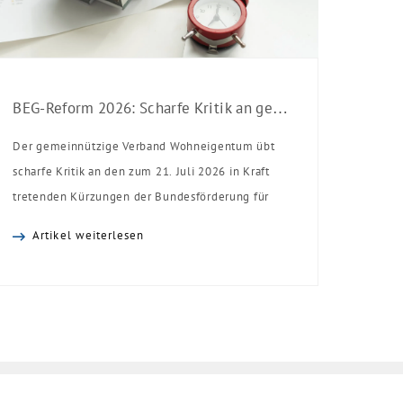
BEG-Reform 2026: Scharfe Kritik an gekürzten Sanierungsförderungen
Der gemeinnützige Verband Wohneigentum übt
scharfe Kritik an den zum 21. Juli 2026 in Kraft
tretenden Kürzungen der Bundesförderung für
effiziente Gebäude (BEG). Zwar enthalte die
Artikel weiterlesen
Reform einzelne begrüßenswerte
Verbesserungen, insgesamt schwächen die
Kürzungen aber die Investitionsbereitschaft von
Menschen mit Haus oder Eigentumswohnung. Und
das ausgerechnet zu einem Zeitpunkt, zu dem
Deutschland seine Klimaziele im […]