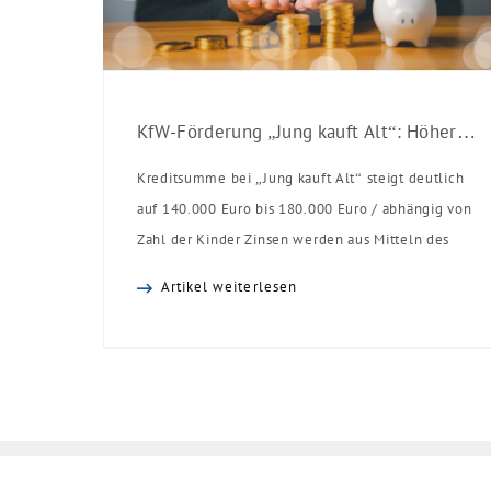
KfW-Förderung „Jung kauft Alt“: Höhere Kredite ab August 2026
Kreditsumme bei „Jung kauft Alt“ steigt deutlich
auf 140.000 Euro bis 180.000 Euro / abhängig von
Zahl der Kinder Zinsen werden aus Mitteln des
Bundes verbilligt: Heutiger Zins bei 0,53 Prozent
Artikel weiterlesen
effektiv bei 35 Jahren Laufzeit und 10 Jahren
Zinsbindung Antragstellende verpflichten sich zu
energetischer Sanierung binnen 54 Monaten nach
Förderzusage / Sanierung in Einzelmaßnahmen
[…]