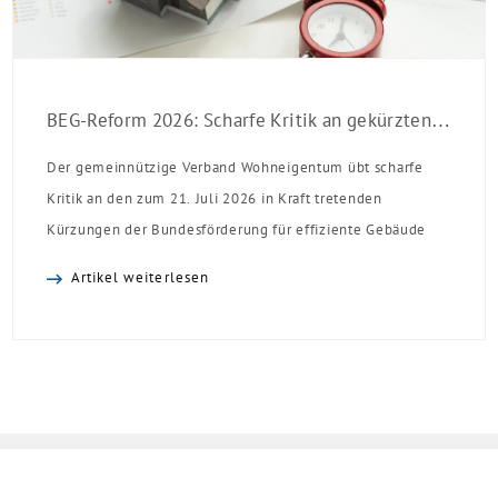
BEG-Reform 2026: Scharfe Kritik an gekürzten Sanierungsförderungen
Der gemeinnützige Verband Wohneigentum übt scharfe
Kritik an den zum 21. Juli 2026 in Kraft tretenden
Kürzungen der Bundesförderung für effiziente Gebäude
(BEG). Zwar enthalte die Reform einzelne begrüßenswerte
Artikel weiterlesen
Verbesserungen, insgesamt schwächen die Kürzungen aber
die Investitionsbereitschaft von Menschen mit Haus oder
Eigentumswohnung. Und das ausgerechnet zu einem
Zeitpunkt, zu dem Deutschland seine Klimaziele im […]