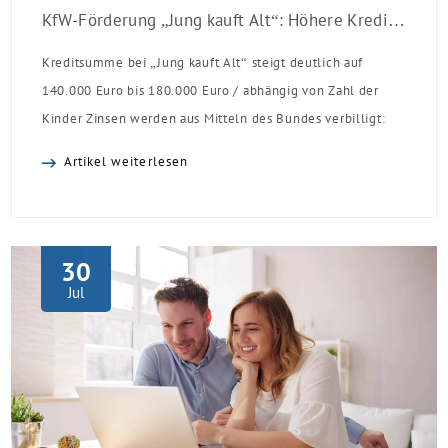
KfW-Förderung „Jung kauft Alt“: Höhere Kredite ab August 2026
Kreditsumme bei „Jung kauft Alt“ steigt deutlich auf
140.000 Euro bis 180.000 Euro / abhängig von Zahl der
Kinder Zinsen werden aus Mitteln des Bundes verbilligt:
Heutiger Zins bei 0,53 Prozent effektiv bei 35 Jahren
Artikel weiterlesen
Laufzeit und 10 Jahren Zinsbindung Antragstellende
verpflichten sich zu energetischer Sanierung binnen 54
Monaten nach Förderzusage / Sanierung in
Einzelmaßnahmen […]
30
Jul