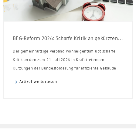
BEG-Reform 2026: Scharfe Kritik an gekürzten Sanierungsförderungen
Der gemeinnützige Verband Wohneigentum übt scharfe
Kritik an den zum 21. Juli 2026 in Kraft tretenden
Kürzungen der Bundesförderung für effiziente Gebäude
(BEG). Zwar enthalte die Reform einzelne begrüßenswerte
Artikel weiterlesen
Verbesserungen, insgesamt schwächen die Kürzungen aber
die Investitionsbereitschaft von Menschen mit Haus oder
Eigentumswohnung. Und das ausgerechnet zu einem
Zeitpunkt, zu dem Deutschland seine Klimaziele im […]