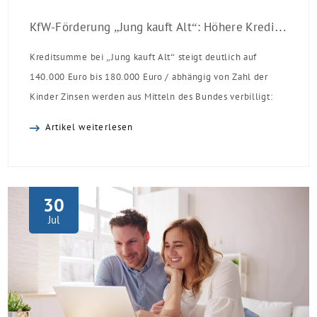
KfW-Förderung „Jung kauft Alt“: Höhere Kredite ab August 2026
Kreditsumme bei „Jung kauft Alt“ steigt deutlich auf
140.000 Euro bis 180.000 Euro / abhängig von Zahl der
Kinder Zinsen werden aus Mitteln des Bundes verbilligt:
Heutiger Zins bei 0,53 Prozent effektiv bei 35 Jahren
Artikel weiterlesen
Laufzeit und 10 Jahren Zinsbindung Antragstellende
verpflichten sich zu energetischer Sanierung binnen 54
Monaten nach Förderzusage / Sanierung in
Einzelmaßnahmen […]
30
Jul