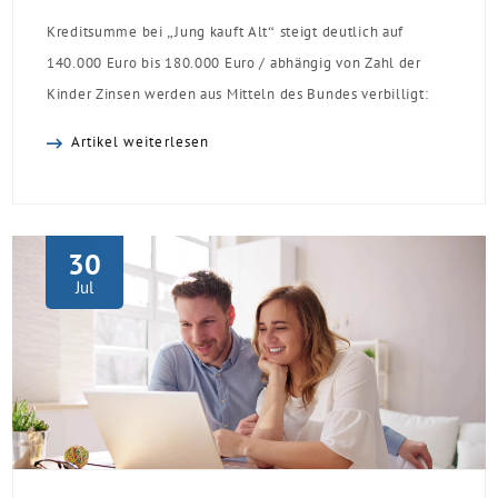
Kreditsumme bei „Jung kauft Alt“ steigt deutlich auf
140.000 Euro bis 180.000 Euro / abhängig von Zahl der
Kinder Zinsen werden aus Mitteln des Bundes verbilligt:
Heutiger Zins bei 0,53 Prozent effektiv bei 35 Jahren
Artikel weiterlesen
Laufzeit und 10 Jahren Zinsbindung Antragstellende
verpflichten sich zu energetischer Sanierung binnen 54
Monaten nach Förderzusage / Sanierung in
Einzelmaßnahmen […]
30
Jul