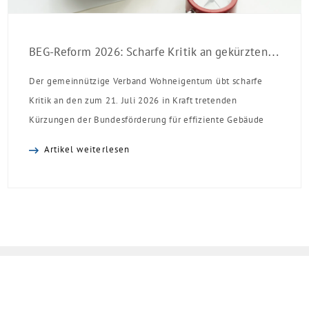
BEG-Reform 2026: Scharfe Kritik an gekürzten Sanierungsförderungen
Der gemeinnützige Verband Wohneigentum übt scharfe
Kritik an den zum 21. Juli 2026 in Kraft tretenden
Kürzungen der Bundesförderung für effiziente Gebäude
(BEG). Zwar enthalte die Reform einzelne begrüßenswerte
Artikel weiterlesen
Verbesserungen, insgesamt schwächen die Kürzungen aber
die Investitionsbereitschaft von Menschen mit Haus oder
Eigentumswohnung. Und das ausgerechnet zu einem
Zeitpunkt, zu dem Deutschland seine Klimaziele im […]