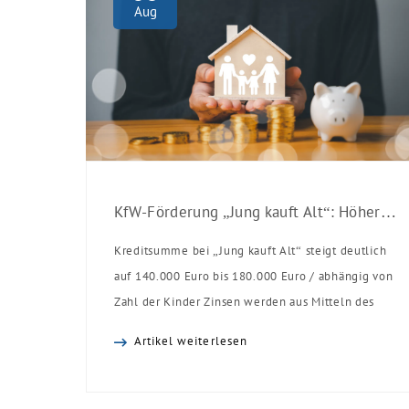
Aug
KfW-Förderung „Jung kauft Alt“: Höhere Kredite ab August 2026
Kreditsumme bei „Jung kauft Alt“ steigt deutlich
auf 140.000 Euro bis 180.000 Euro / abhängig von
Zahl der Kinder Zinsen werden aus Mitteln des
Bundes verbilligt: Heutiger Zins bei 0,53 Prozent
Artikel weiterlesen
effektiv bei 35 Jahren Laufzeit und 10 Jahren
Zinsbindung Antragstellende verpflichten sich zu
energetischer Sanierung binnen 54 Monaten nach