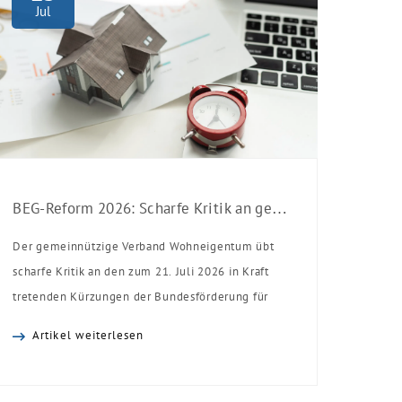
Jul
BEG-Reform 2026: Scharfe Kritik an gekürzten Sanierungsförderungen
Der gemeinnützige Verband Wohneigentum übt
scharfe Kritik an den zum 21. Juli 2026 in Kraft
tretenden Kürzungen der Bundesförderung für
effiziente Gebäude (BEG). Zwar enthalte die
Artikel weiterlesen
Reform einzelne begrüßenswerte
Verbesserungen, insgesamt schwächen die
Kürzungen aber die Investitionsbereitschaft von