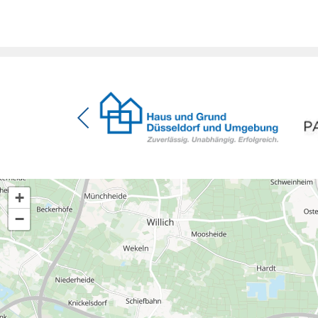
Förderzusage / Sanierung in Einzelmaßnahmen
[…]
+
−