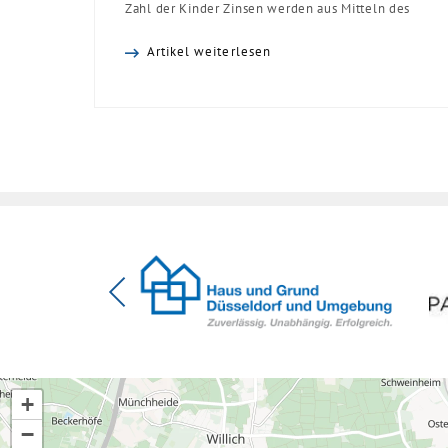
Zahl der Kinder Zinsen werden aus Mitteln des
Bundes verbilligt: Heutiger Zins bei 0,53 Prozent
Artikel weiterlesen
effektiv bei 35 Jahren Laufzeit und 10 Jahren
Zinsbindung Antragstellende verpflichten sich zu
energetischer Sanierung binnen 54 Monaten nach
Förderzusage / Sanierung in Einzelmaßnahmen
[…]
+
−