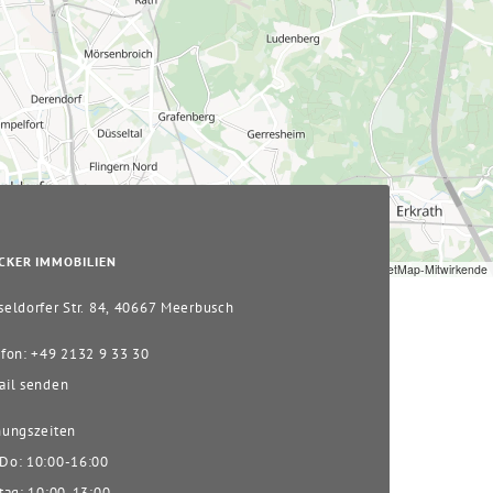
CKER IMMOBILIEN
Leaflet
|
© OpenStreetMap-Mitwirkende
eldorfer Str. 84, 40667 Meerbusch
fon: +49 2132 9 33 30
il senden
ungszeiten
o: 10:00-16:00
tag: 10:00-13:00