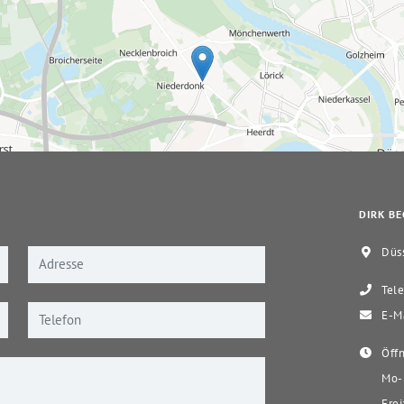
DIRK BE
Düss
Tele
E-Ma
Öffn
Mo-D
Frei