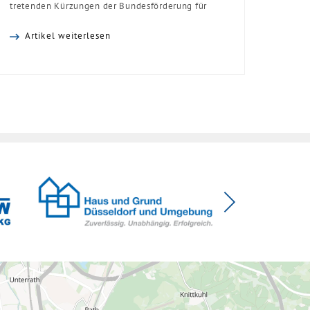
tretenden Kürzungen der Bundesförderung für
effiziente Gebäude (BEG). Zwar enthalte die
Artikel weiterlesen
Reform einzelne begrüßenswerte
Verbesserungen, insgesamt schwächen die
Kürzungen aber die Investitionsbereitschaft von
Menschen mit Haus oder Eigentumswohnung. Und
das ausgerechnet zu einem Zeitpunkt, zu dem
Deutschland seine Klimaziele im […]