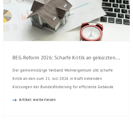
BEG-Reform 2026: Scharfe Kritik an gekürzten Sanierungsförderungen
Der gemeinnützige Verband Wohneigentum übt scharfe
Kritik an den zum 21. Juli 2026 in Kraft tretenden
Kürzungen der Bundesförderung für effiziente Gebäude
(BEG). Zwar enthalte die Reform einzelne begrüßenswerte
Artikel weiterlesen
Verbesserungen, insgesamt schwächen die Kürzungen aber
die Investitionsbereitschaft von Menschen mit Haus oder
Eigentumswohnung. Und das ausgerechnet zu einem
Zeitpunkt, zu dem Deutschland seine Klimaziele im […]