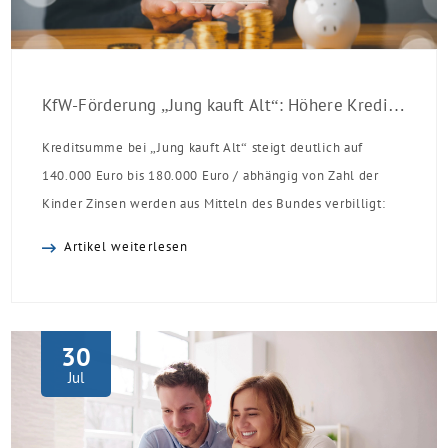
KfW-Förderung „Jung kauft Alt“: Höhere Kredite ab August 2026
Kreditsumme bei „Jung kauft Alt“ steigt deutlich auf
140.000 Euro bis 180.000 Euro / abhängig von Zahl der
Kinder Zinsen werden aus Mitteln des Bundes verbilligt:
Heutiger Zins bei 0,53 Prozent effektiv bei 35 Jahren
Artikel weiterlesen
Laufzeit und 10 Jahren Zinsbindung Antragstellende
verpflichten sich zu energetischer Sanierung binnen 54
Monaten nach Förderzusage / Sanierung in
Einzelmaßnahmen […]
30
Jul