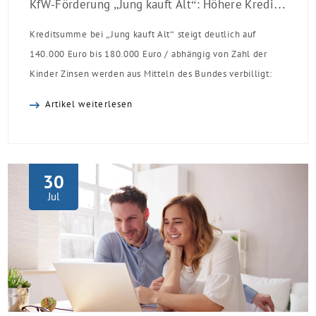
KfW-Förderung „Jung kauft Alt“: Höhere Kredite ab August 2026
Kreditsumme bei „Jung kauft Alt“ steigt deutlich auf
140.000 Euro bis 180.000 Euro / abhängig von Zahl der
Kinder Zinsen werden aus Mitteln des Bundes verbilligt:
Heutiger Zins bei 0,53 Prozent effektiv bei 35 Jahren
Artikel weiterlesen
Laufzeit und 10 Jahren Zinsbindung Antragstellende
verpflichten sich zu energetischer Sanierung binnen 54
Monaten nach Förderzusage / Sanierung in
Einzelmaßnahmen […]
30
Jul