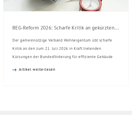
BEG-Reform 2026: Scharfe Kritik an gekürzten Sanierungsförderungen
Der gemeinnützige Verband Wohneigentum übt scharfe
Kritik an den zum 21. Juli 2026 in Kraft tretenden
Kürzungen der Bundesförderung für effiziente Gebäude
(BEG). Zwar enthalte die Reform einzelne begrüßenswerte
Artikel weiterlesen
Verbesserungen, insgesamt schwächen die Kürzungen aber
die Investitionsbereitschaft von Menschen mit Haus oder
Eigentumswohnung. Und das ausgerechnet zu einem
Zeitpunkt, zu dem Deutschland seine Klimaziele im […]