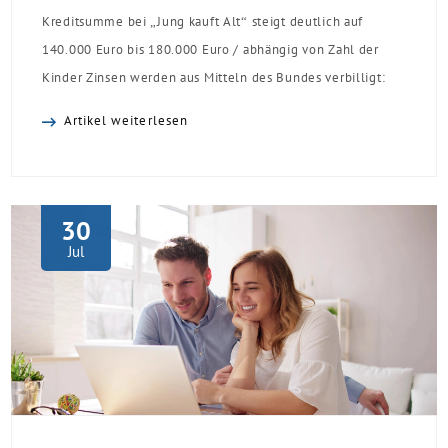
Kreditsumme bei „Jung kauft Alt“ steigt deutlich auf
140.000 Euro bis 180.000 Euro / abhängig von Zahl der
Kinder Zinsen werden aus Mitteln des Bundes verbilligt:
Heutiger Zins bei 0,53 Prozent effektiv bei 35 Jahren
Artikel weiterlesen
Laufzeit und 10 Jahren Zinsbindung Antragstellende
verpflichten sich zu energetischer Sanierung binnen 54
Monaten nach Förderzusage / Sanierung in
Einzelmaßnahmen […]
30
Jul