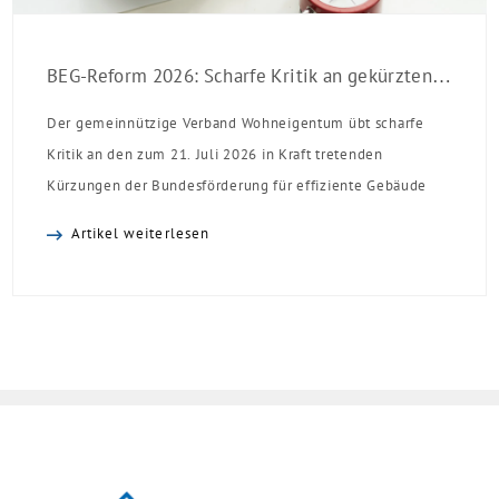
BEG-Reform 2026: Scharfe Kritik an gekürzten Sanierungsförderungen
Der gemeinnützige Verband Wohneigentum übt scharfe
Kritik an den zum 21. Juli 2026 in Kraft tretenden
Kürzungen der Bundesförderung für effiziente Gebäude
(BEG). Zwar enthalte die Reform einzelne begrüßenswerte
Artikel weiterlesen
Verbesserungen, insgesamt schwächen die Kürzungen aber
die Investitionsbereitschaft von Menschen mit Haus oder
Eigentumswohnung. Und das ausgerechnet zu einem
Zeitpunkt, zu dem Deutschland seine Klimaziele im […]