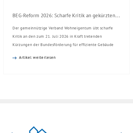
BEG-Reform 2026: Scharfe Kritik an gekürzten Sanierungsförderungen
Der gemeinnützige Verband Wohneigentum übt scharfe
Kritik an den zum 21. Juli 2026 in Kraft tretenden
Kürzungen der Bundesförderung für effiziente Gebäude
(BEG). Zwar enthalte die Reform einzelne begrüßenswerte
Artikel weiterlesen
Verbesserungen, insgesamt schwächen die Kürzungen aber
die Investitionsbereitschaft von Menschen mit Haus oder
Eigentumswohnung. Und das ausgerechnet zu einem
Zeitpunkt, zu dem Deutschland seine Klimaziele im […]