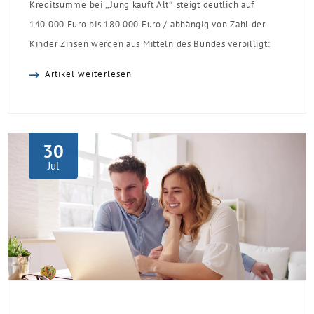
Kreditsumme bei „Jung kauft Alt“ steigt deutlich auf
140.000 Euro bis 180.000 Euro / abhängig von Zahl der
Kinder Zinsen werden aus Mitteln des Bundes verbilligt:
Heutiger Zins bei 0,53 Prozent effektiv bei 35 Jahren
Artikel weiterlesen
Laufzeit und 10 Jahren Zinsbindung Antragstellende
verpflichten sich zu energetischer Sanierung binnen 54
Monaten nach Förderzusage / Sanierung in
Einzelmaßnahmen […]
30
Jul