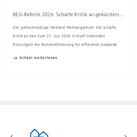
BEG-Reform 2026: Scharfe Kritik an gekürzten Sanierungsförderungen
Der gemeinnützige Verband Wohneigentum übt scharfe
Kritik an den zum 21. Juli 2026 in Kraft tretenden
Kürzungen der Bundesförderung für effiziente Gebäude
(BEG). Zwar enthalte die Reform einzelne begrüßenswerte
Artikel weiterlesen
Verbesserungen, insgesamt schwächen die Kürzungen aber
die Investitionsbereitschaft von Menschen mit Haus oder
Eigentumswohnung. Und das ausgerechnet zu einem
Zeitpunkt, zu dem Deutschland seine Klimaziele im […]