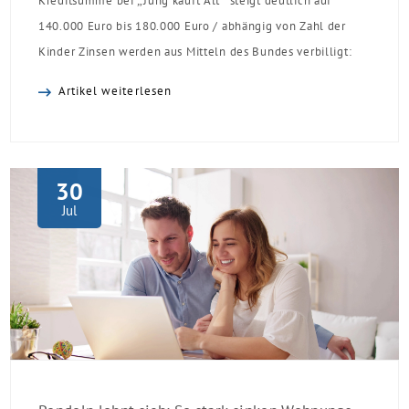
Kreditsumme bei „Jung kauft Alt“ steigt deutlich auf
140.000 Euro bis 180.000 Euro / abhängig von Zahl der
Kinder Zinsen werden aus Mitteln des Bundes verbilligt:
Heutiger Zins bei 0,53 Prozent effektiv bei 35 Jahren
Artikel weiterlesen
Laufzeit und 10 Jahren Zinsbindung Antragstellende
verpflichten sich zu energetischer Sanierung binnen 54
Monaten nach Förderzusage / Sanierung in
Einzelmaßnahmen […]
30
Jul