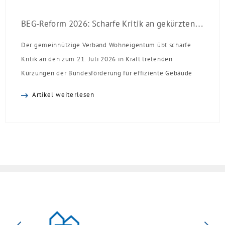
BEG-Reform 2026: Scharfe Kritik an gekürzten Sanierungsförderungen
Der gemeinnützige Verband Wohneigentum übt scharfe
Kritik an den zum 21. Juli 2026 in Kraft tretenden
Kürzungen der Bundesförderung für effiziente Gebäude
(BEG). Zwar enthalte die Reform einzelne begrüßenswerte
Artikel weiterlesen
Verbesserungen, insgesamt schwächen die Kürzungen aber
die Investitionsbereitschaft von Menschen mit Haus oder
Eigentumswohnung. Und das ausgerechnet zu einem
Zeitpunkt, zu dem Deutschland seine Klimaziele im […]