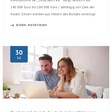
Kreditsumme bei „Jung kauft Alt“ steigt deutlich auf
140.000 Euro bis 180.000 Euro / abhängig von Zahl der
Kinder Zinsen werden aus Mitteln des Bundes verbilligt:
Heutiger Zins bei 0,53 Prozent effektiv bei 35 Jahren
Artikel weiterlesen
Laufzeit und 10 Jahren Zinsbindung Antragstellende
verpflichten sich zu energetischer Sanierung binnen 54
Monaten nach Förderzusage / Sanierung in
Einzelmaßnahmen […]
30
Jul