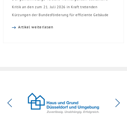
Kritik an den zum 21. Juli 2026 in Kraft tretenden
Kürzungen der Bundesförderung für effiziente Gebäude
(BEG). Zwar enthalte die Reform einzelne begrüßenswerte
Artikel weiterlesen
Verbesserungen, insgesamt schwächen die Kürzungen aber
die Investitionsbereitschaft von Menschen mit Haus oder
Eigentumswohnung. Und das ausgerechnet zu einem
Zeitpunkt, zu dem Deutschland seine Klimaziele im […]