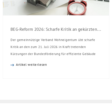
BEG-Reform 2026: Scharfe Kritik an gekürzten Sanierungsförderungen
Der gemeinnützige Verband Wohneigentum übt scharfe
Kritik an den zum 21. Juli 2026 in Kraft tretenden
Kürzungen der Bundesförderung für effiziente Gebäude
(BEG). Zwar enthalte die Reform einzelne begrüßenswerte
Artikel weiterlesen
Verbesserungen, insgesamt schwächen die Kürzungen aber
die Investitionsbereitschaft von Menschen mit Haus oder
Eigentumswohnung. Und das ausgerechnet zu einem
Zeitpunkt, zu dem Deutschland seine Klimaziele im […]