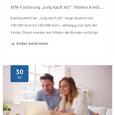
KfW-Förderung „Jung kauft Alt“: Höhere Kredite ab August 2026
Kreditsumme bei „Jung kauft Alt“ steigt deutlich auf
140.000 Euro bis 180.000 Euro / abhängig von Zahl der
Kinder Zinsen werden aus Mitteln des Bundes verbilligt:
Heutiger Zins bei 0,53 Prozent effektiv bei 35 Jahren
Artikel weiterlesen
Laufzeit und 10 Jahren Zinsbindung Antragstellende
verpflichten sich zu energetischer Sanierung binnen 54
Monaten nach Förderzusage / Sanierung in
Einzelmaßnahmen […]
30
Jul