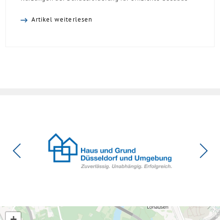
(BEG). Zwar enthalte die Reform einzelne begrüßenswerte
Artikel weiterlesen
Verbesserungen, insgesamt schwächen die Kürzungen aber
die Investitionsbereitschaft von Menschen mit Haus oder
Eigentumswohnung. Und das ausgerechnet zu einem
Zeitpunkt, zu dem Deutschland seine Klimaziele im […]
+