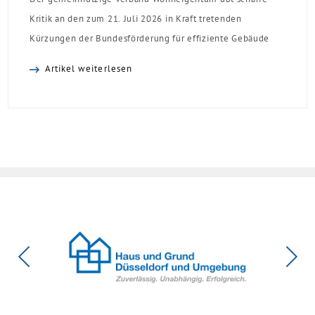
Kritik an den zum 21. Juli 2026 in Kraft tretenden
Kürzungen der Bundesförderung für effiziente Gebäude
(BEG). Zwar enthalte die Reform einzelne begrüßenswerte
Artikel weiterlesen
Verbesserungen, insgesamt schwächen die Kürzungen aber
die Investitionsbereitschaft von Menschen mit Haus oder
Eigentumswohnung. Und das ausgerechnet zu einem
Zeitpunkt, zu dem Deutschland seine Klimaziele im […]