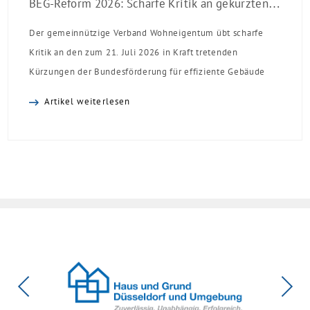
BEG-Reform 2026: Scharfe Kritik an gekürzten Sanierungsförderungen
Der gemeinnützige Verband Wohneigentum übt scharfe
Kritik an den zum 21. Juli 2026 in Kraft tretenden
Kürzungen der Bundesförderung für effiziente Gebäude
(BEG). Zwar enthalte die Reform einzelne begrüßenswerte
Artikel weiterlesen
Verbesserungen, insgesamt schwächen die Kürzungen aber
die Investitionsbereitschaft von Menschen mit Haus oder
Eigentumswohnung. Und das ausgerechnet zu einem
Zeitpunkt, zu dem Deutschland seine Klimaziele im […]