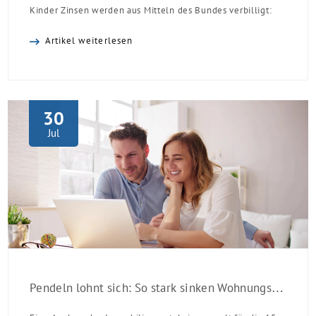
Kinder Zinsen werden aus Mitteln des Bundes verbilligt:
Heutiger Zins bei 0,53 Prozent effektiv bei 35 Jahren
Artikel weiterlesen
Laufzeit und 10 Jahren Zinsbindung Antragstellende
verpflichten sich zu energetischer Sanierung binnen 54
Monaten nach Förderzusage / Sanierung in
Einzelmaßnahmen […]
30
Jul
Pendeln lohnt sich: So stark sinken Wohnungspreise im Umland