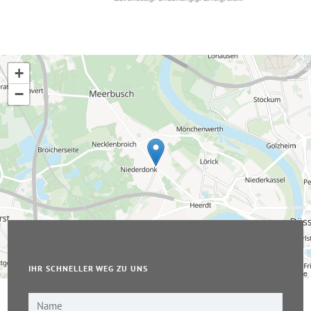
+
−
IHR SCHNELLER WEG ZU UNS
Leaflet
|
© OpenStreetMap-Mitwirkende