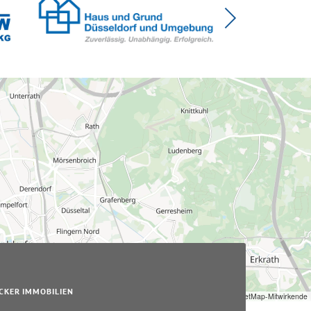
CKER IMMOBILIEN
Leaflet
|
© OpenStreetMap-Mitwirkende