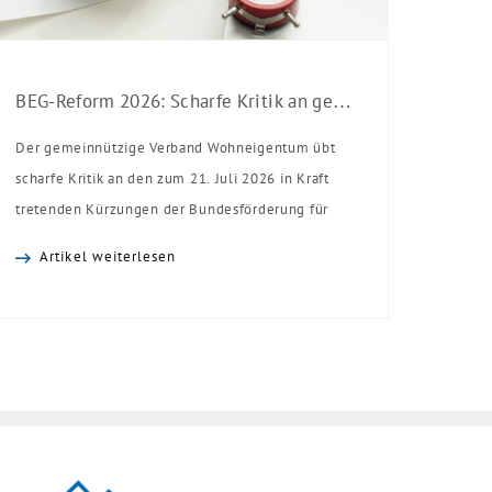
BEG-Reform 2026: Scharfe Kritik an gekürzten Sanierungsförderungen
Der gemeinnützige Verband Wohneigentum übt
scharfe Kritik an den zum 21. Juli 2026 in Kraft
tretenden Kürzungen der Bundesförderung für
effiziente Gebäude (BEG). Zwar enthalte die
Artikel weiterlesen
Reform einzelne begrüßenswerte
Verbesserungen, insgesamt schwächen die
Kürzungen aber die Investitionsbereitschaft von
Menschen mit Haus oder Eigentumswohnung. Und
das ausgerechnet zu einem Zeitpunkt, zu dem
Deutschland seine Klimaziele im […]