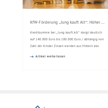
KfW-Förderung „Jung kauft Alt“: Höhere Kredite ab August 2026
Kreditsumme bei „Jung kauft Alt“ steigt deutlich
auf 140.000 Euro bis 180.000 Euro / abhängig von
Zahl der Kinder Zinsen werden aus Mitteln des
Bundes verbilligt: Heutiger Zins bei 0,53 Prozent
Artikel weiterlesen
effektiv bei 35 Jahren Laufzeit und 10 Jahren
Zinsbindung Antragstellende verpflichten sich zu
energetischer Sanierung binnen 54 Monaten nach
Förderzusage / Sanierung in Einzelmaßnahmen
[…]