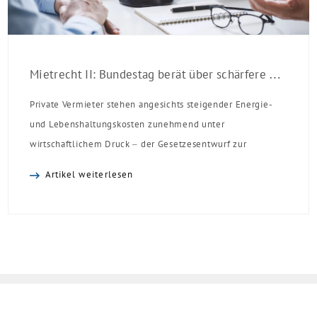
Mietrecht II: Bundestag berät über schärfere Regeln für Vermieter
Private Vermieter stehen angesichts steigender Energie-
und Lebenshaltungskosten zunehmend unter
wirtschaftlichem Druck – der Gesetzesentwurf zur
Mietrechtsreform schränkt die Handlungsspielräume
Artikel weiterlesen
privater Vermieter weiter ein. Er wurde am 9. Juli 2026, in
erster Lesung im Bundestag beraten, es folgen nun die
Ausschussberatungen. Ein Inkrafttreten der Reform wird
nach den parlamentarischen Sommerpausen
voraussichtlich im Herbst 2026 erwartet.