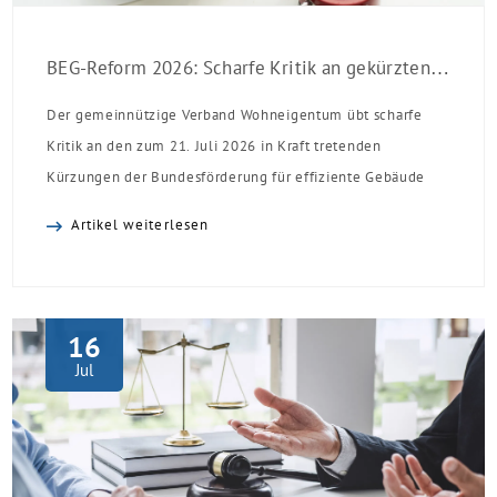
BEG-Reform 2026: Scharfe Kritik an gekürzten Sanierungsförderungen
Der gemeinnützige Verband Wohneigentum übt scharfe
Kritik an den zum 21. Juli 2026 in Kraft tretenden
Kürzungen der Bundesförderung für effiziente Gebäude
(BEG). Zwar enthalte die Reform einzelne begrüßenswerte
Artikel weiterlesen
Verbesserungen, insgesamt schwächen die Kürzungen aber
die Investitionsbereitschaft von Menschen mit Haus oder
Eigentumswohnung. Und das ausgerechnet zu einem
Zeitpunkt, zu dem Deutschland seine Klimaziele im […]
16
Jul