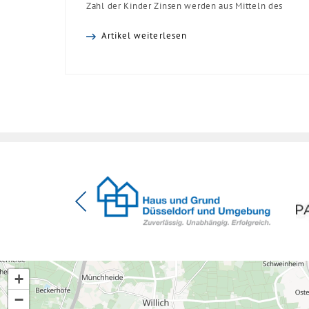
Zahl der Kinder Zinsen werden aus Mitteln des
Bundes verbilligt: Heutiger Zins bei 0,53 Prozent
Artikel weiterlesen
effektiv bei 35 Jahren Laufzeit und 10 Jahren
Zinsbindung Antragstellende verpflichten sich zu
energetischer Sanierung binnen 54 Monaten nach
Förderzusage / Sanierung in Einzelmaßnahmen
[…]
+
−