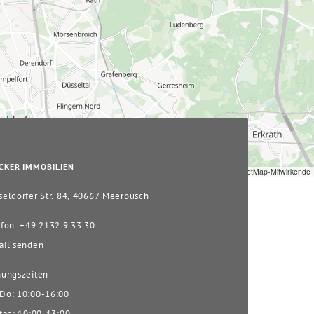
CKER IMMOBILIEN
Leaflet
|
© OpenStreetMap-Mitwirkende
eldorfer Str. 84, 40667 Meerbusch
fon: +49 2132 9 33 30
il senden
ungszeiten
o: 10:00-16:00
tag: 10:00-13:00