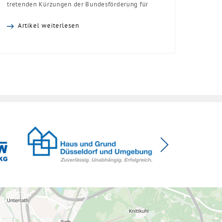
tretenden Kürzungen der Bundesförderung für
effiziente Gebäude (BEG). Zwar enthalte die
Artikel weiterlesen
Reform einzelne begrüßenswerte
Verbesserungen, insgesamt schwächen die
Kürzungen aber die Investitionsbereitschaft von
Menschen mit Haus oder Eigentumswohnung. Und
das ausgerechnet zu einem Zeitpunkt, zu dem
Deutschland seine Klimaziele im […]