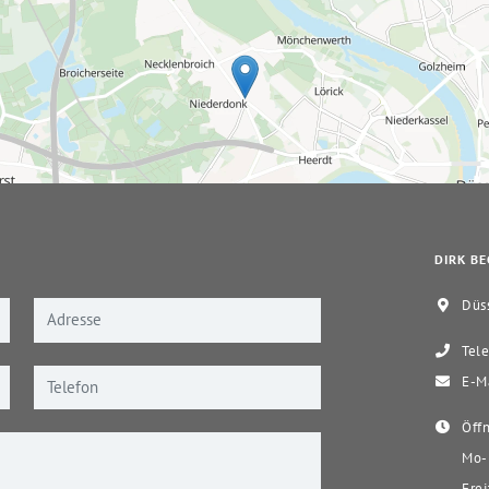
DIRK BE
Düss
Tele
E-Ma
Öffn
Mo-D
Frei