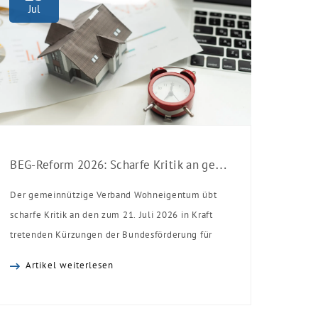
Jul
BEG-Reform 2026: Scharfe Kritik an gekürzten Sanierungsförderungen
Der gemeinnützige Verband Wohneigentum übt
scharfe Kritik an den zum 21. Juli 2026 in Kraft
tretenden Kürzungen der Bundesförderung für
effiziente Gebäude (BEG). Zwar enthalte die
Artikel weiterlesen
Reform einzelne begrüßenswerte
Verbesserungen, insgesamt schwächen die
Kürzungen aber die Investitionsbereitschaft von