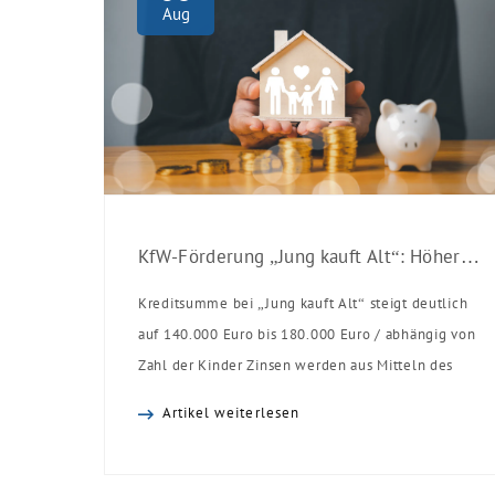
Aug
KfW-Förderung „Jung kauft Alt“: Höhere Kredite ab August 2026
Kreditsumme bei „Jung kauft Alt“ steigt deutlich
auf 140.000 Euro bis 180.000 Euro / abhängig von
Zahl der Kinder Zinsen werden aus Mitteln des
Bundes verbilligt: Heutiger Zins bei 0,53 Prozent
Artikel weiterlesen
effektiv bei 35 Jahren Laufzeit und 10 Jahren
Zinsbindung Antragstellende verpflichten sich zu
energetischer Sanierung binnen 54 Monaten nach