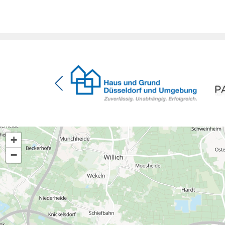
Förderzusage / Sanierung in Einzelmaßnahmen
[…]
+
−