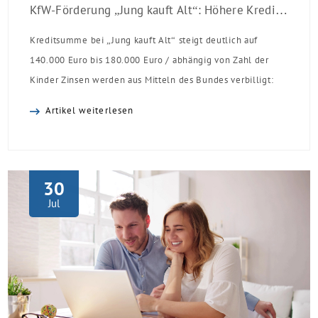
KfW-Förderung „Jung kauft Alt“: Höhere Kredite ab August 2026
Kreditsumme bei „Jung kauft Alt“ steigt deutlich auf
140.000 Euro bis 180.000 Euro / abhängig von Zahl der
Kinder Zinsen werden aus Mitteln des Bundes verbilligt:
Heutiger Zins bei 0,53 Prozent effektiv bei 35 Jahren
Artikel weiterlesen
Laufzeit und 10 Jahren Zinsbindung Antragstellende
verpflichten sich zu energetischer Sanierung binnen 54
Monaten nach Förderzusage / Sanierung in
Einzelmaßnahmen […]
30
Jul