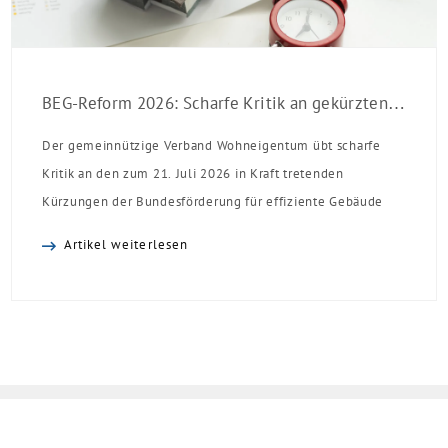
BEG-Reform 2026: Scharfe Kritik an gekürzten Sanierungsförderungen
Der gemeinnützige Verband Wohneigentum übt scharfe
Kritik an den zum 21. Juli 2026 in Kraft tretenden
Kürzungen der Bundesförderung für effiziente Gebäude
(BEG). Zwar enthalte die Reform einzelne begrüßenswerte
Artikel weiterlesen
Verbesserungen, insgesamt schwächen die Kürzungen aber
die Investitionsbereitschaft von Menschen mit Haus oder
Eigentumswohnung. Und das ausgerechnet zu einem
Zeitpunkt, zu dem Deutschland seine Klimaziele im […]