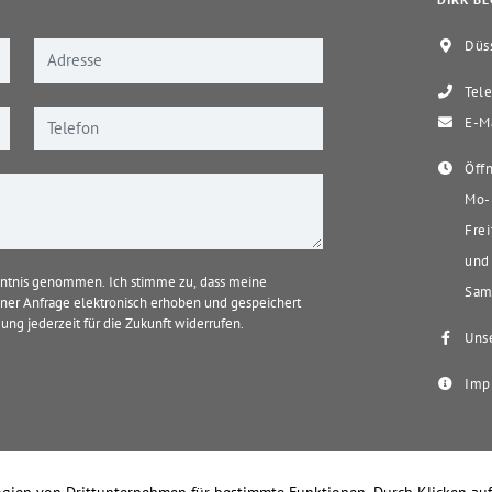
DIRK BE
Düss
Tele
E-Ma
Öffn
Mo-D
Frei
und 
ntnis genommen. Ich stimme zu, dass meine
Sams
er Anfrage elektronisch erhoben und gespeichert
ung jederzeit für die Zukunft widerrufen.
Unse
Imp