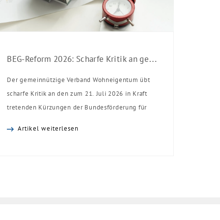
BEG-Reform 2026: Scharfe Kritik an gekürzten Sanierungsförderungen
Der gemeinnützige Verband Wohneigentum übt
scharfe Kritik an den zum 21. Juli 2026 in Kraft
tretenden Kürzungen der Bundesförderung für
effiziente Gebäude (BEG). Zwar enthalte die
Artikel weiterlesen
Reform einzelne begrüßenswerte
Verbesserungen, insgesamt schwächen die
Kürzungen aber die Investitionsbereitschaft von
Menschen mit Haus oder Eigentumswohnung. Und
das ausgerechnet zu einem Zeitpunkt, zu dem
Deutschland seine Klimaziele im […]