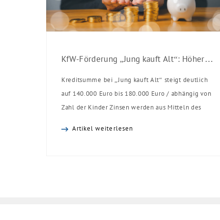
KfW-Förderung „Jung kauft Alt“: Höhere Kredite ab August 2026
Kreditsumme bei „Jung kauft Alt“ steigt deutlich
auf 140.000 Euro bis 180.000 Euro / abhängig von
Zahl der Kinder Zinsen werden aus Mitteln des
Bundes verbilligt: Heutiger Zins bei 0,53 Prozent
Artikel weiterlesen
effektiv bei 35 Jahren Laufzeit und 10 Jahren
Zinsbindung Antragstellende verpflichten sich zu
energetischer Sanierung binnen 54 Monaten nach
Förderzusage / Sanierung in Einzelmaßnahmen
[…]