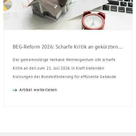
BEG-Reform 2026: Scharfe Kritik an gekürzten Sanierungsförderungen
Der gemeinnützige Verband Wohneigentum übt scharfe
Kritik an den zum 21. Juli 2026 in Kraft tretenden
Kürzungen der Bundesförderung für effiziente Gebäude
(BEG). Zwar enthalte die Reform einzelne begrüßenswerte
Artikel weiterlesen
Verbesserungen, insgesamt schwächen die Kürzungen aber
die Investitionsbereitschaft von Menschen mit Haus oder
Eigentumswohnung. Und das ausgerechnet zu einem
Zeitpunkt, zu dem Deutschland seine Klimaziele im […]