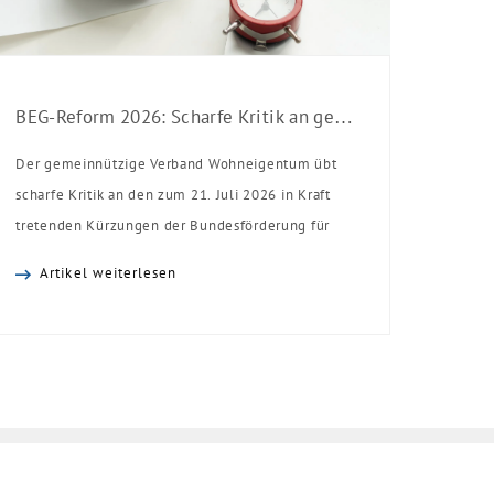
BEG-Reform 2026: Scharfe Kritik an gekürzten Sanierungsförderungen
Der gemeinnützige Verband Wohneigentum übt
scharfe Kritik an den zum 21. Juli 2026 in Kraft
tretenden Kürzungen der Bundesförderung für
effiziente Gebäude (BEG). Zwar enthalte die
Artikel weiterlesen
Reform einzelne begrüßenswerte
Verbesserungen, insgesamt schwächen die
Kürzungen aber die Investitionsbereitschaft von
Menschen mit Haus oder Eigentumswohnung. Und
das ausgerechnet zu einem Zeitpunkt, zu dem
Deutschland seine Klimaziele im […]