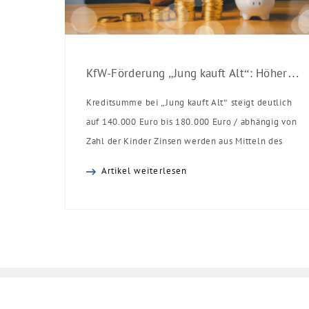
KfW-Förderung „Jung kauft Alt“: Höhere Kredite ab August 2026
Kreditsumme bei „Jung kauft Alt“ steigt deutlich
auf 140.000 Euro bis 180.000 Euro / abhängig von
Zahl der Kinder Zinsen werden aus Mitteln des
Bundes verbilligt: Heutiger Zins bei 0,53 Prozent
Artikel weiterlesen
effektiv bei 35 Jahren Laufzeit und 10 Jahren
Zinsbindung Antragstellende verpflichten sich zu
energetischer Sanierung binnen 54 Monaten nach
Förderzusage / Sanierung in Einzelmaßnahmen
[…]