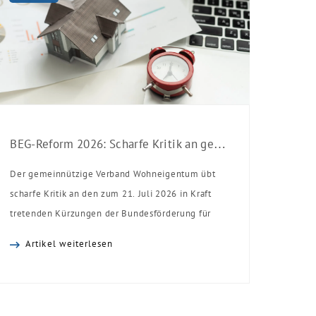
BEG-Reform 2026: Scharfe Kritik an gekürzten Sanierungsförderungen
Der gemeinnützige Verband Wohneigentum übt
scharfe Kritik an den zum 21. Juli 2026 in Kraft
tretenden Kürzungen der Bundesförderung für
effiziente Gebäude (BEG). Zwar enthalte die
Artikel weiterlesen
Reform einzelne begrüßenswerte
Verbesserungen, insgesamt schwächen die
Kürzungen aber die Investitionsbereitschaft von
Menschen mit Haus oder Eigentumswohnung. Und