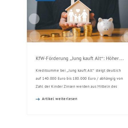
KfW-Förderung „Jung kauft Alt“: Höhere Kredite ab August 2026
Kreditsumme bei „Jung kauft Alt“ steigt deutlich
auf 140.000 Euro bis 180.000 Euro / abhängig von
Zahl der Kinder Zinsen werden aus Mitteln des
Bundes verbilligt: Heutiger Zins bei 0,53 Prozent
Artikel weiterlesen
effektiv bei 35 Jahren Laufzeit und 10 Jahren
Zinsbindung Antragstellende verpflichten sich zu
energetischer Sanierung binnen 54 Monaten nach
Förderzusage / Sanierung in Einzelmaßnahmen