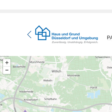
[…]
+
−