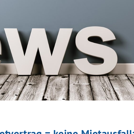
etvertrag = keine Mietausfal