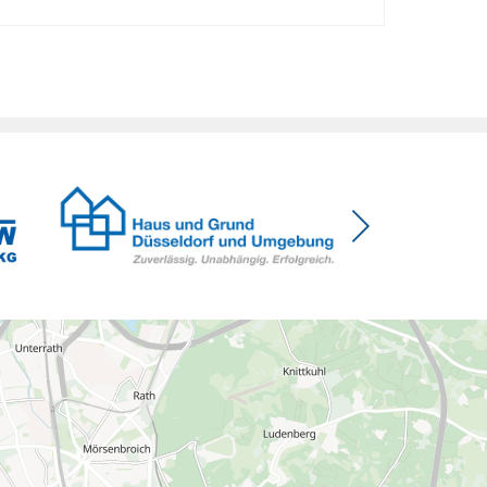
Verbesserungen, insgesamt schwächen die
Kürzungen aber die Investitionsbereitschaft von
Menschen mit Haus oder Eigentumswohnung. Und
das ausgerechnet zu einem Zeitpunkt, zu dem
Deutschland seine Klimaziele im […]