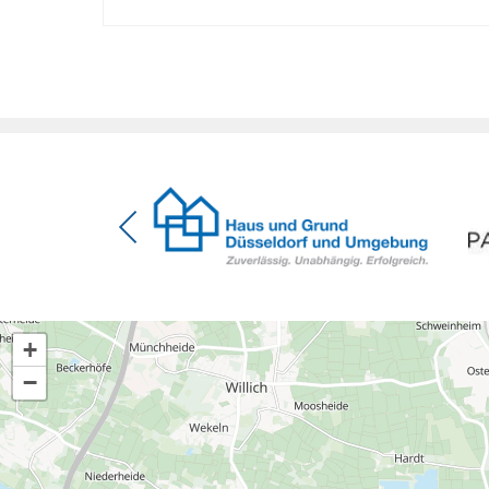
Zinsbindung Antragstellende verpflichten sich zu
energetischer Sanierung binnen 54 Monaten nach
Förderzusage / Sanierung in Einzelmaßnahmen
[…]
+
−