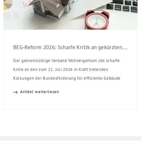
BEG-Reform 2026: Scharfe Kritik an gekürzten Sanierungsförderungen
Der gemeinnützige Verband Wohneigentum übt scharfe
Kritik an den zum 21. Juli 2026 in Kraft tretenden
Kürzungen der Bundesförderung für effiziente Gebäude
(BEG). Zwar enthalte die Reform einzelne begrüßenswerte
Artikel weiterlesen
Verbesserungen, insgesamt schwächen die Kürzungen aber
die Investitionsbereitschaft von Menschen mit Haus oder
Eigentumswohnung. Und das ausgerechnet zu einem
Zeitpunkt, zu dem Deutschland seine Klimaziele im […]