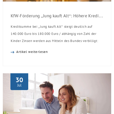
KfW-Förderung „Jung kauft Alt“: Höhere Kredite ab August 2026
Kreditsumme bei „Jung kauft Alt“ steigt deutlich auf
140.000 Euro bis 180.000 Euro / abhängig von Zahl der
Kinder Zinsen werden aus Mitteln des Bundes verbilligt:
Heutiger Zins bei 0,53 Prozent effektiv bei 35 Jahren
Artikel weiterlesen
Laufzeit und 10 Jahren Zinsbindung Antragstellende
verpflichten sich zu energetischer Sanierung binnen 54
Monaten nach Förderzusage / Sanierung in
Einzelmaßnahmen […]
30
Jul