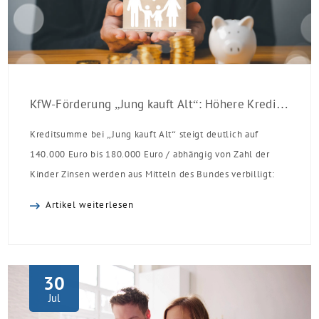
KfW-Förderung „Jung kauft Alt“: Höhere Kredite ab August 2026
Kreditsumme bei „Jung kauft Alt“ steigt deutlich auf
140.000 Euro bis 180.000 Euro / abhängig von Zahl der
Kinder Zinsen werden aus Mitteln des Bundes verbilligt:
Heutiger Zins bei 0,53 Prozent effektiv bei 35 Jahren
Artikel weiterlesen
Laufzeit und 10 Jahren Zinsbindung Antragstellende
verpflichten sich zu energetischer Sanierung binnen 54
Monaten nach Förderzusage / Sanierung in
Einzelmaßnahmen […]
30
Jul