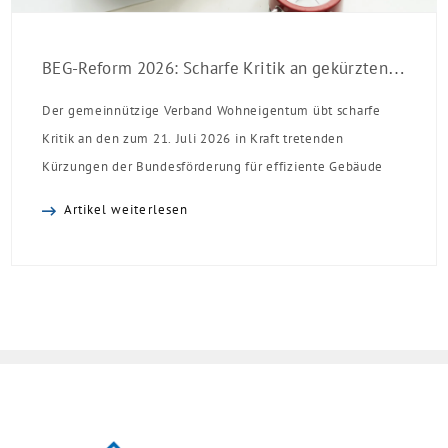
BEG-Reform 2026: Scharfe Kritik an gekürzten Sanierungsförderungen
Der gemeinnützige Verband Wohneigentum übt scharfe
Kritik an den zum 21. Juli 2026 in Kraft tretenden
Kürzungen der Bundesförderung für effiziente Gebäude
(BEG). Zwar enthalte die Reform einzelne begrüßenswerte
Artikel weiterlesen
Verbesserungen, insgesamt schwächen die Kürzungen aber
die Investitionsbereitschaft von Menschen mit Haus oder
Eigentumswohnung. Und das ausgerechnet zu einem
Zeitpunkt, zu dem Deutschland seine Klimaziele im […]