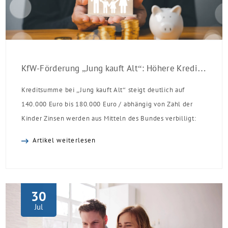
KfW-Förderung „Jung kauft Alt“: Höhere Kredite ab August 2026
Kreditsumme bei „Jung kauft Alt“ steigt deutlich auf
140.000 Euro bis 180.000 Euro / abhängig von Zahl der
Kinder Zinsen werden aus Mitteln des Bundes verbilligt:
Heutiger Zins bei 0,53 Prozent effektiv bei 35 Jahren
Artikel weiterlesen
Laufzeit und 10 Jahren Zinsbindung Antragstellende
verpflichten sich zu energetischer Sanierung binnen 54
Monaten nach Förderzusage / Sanierung in
Einzelmaßnahmen […]
30
Jul