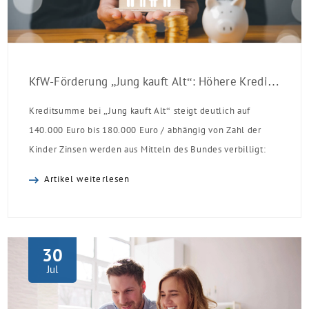
KfW-Förderung „Jung kauft Alt“: Höhere Kredite ab August 2026
Kreditsumme bei „Jung kauft Alt“ steigt deutlich auf
140.000 Euro bis 180.000 Euro / abhängig von Zahl der
Kinder Zinsen werden aus Mitteln des Bundes verbilligt:
Heutiger Zins bei 0,53 Prozent effektiv bei 35 Jahren
Artikel weiterlesen
Laufzeit und 10 Jahren Zinsbindung Antragstellende
verpflichten sich zu energetischer Sanierung binnen 54
Monaten nach Förderzusage / Sanierung in
Einzelmaßnahmen […]
30
Jul