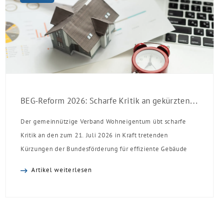
BEG-Reform 2026: Scharfe Kritik an gekürzten Sanierungsförderungen
Der gemeinnützige Verband Wohneigentum übt scharfe
Kritik an den zum 21. Juli 2026 in Kraft tretenden
Kürzungen der Bundesförderung für effiziente Gebäude
(BEG). Zwar enthalte die Reform einzelne begrüßenswerte
Artikel weiterlesen
Verbesserungen, insgesamt schwächen die Kürzungen aber
die Investitionsbereitschaft von Menschen mit Haus oder
Eigentumswohnung. Und das ausgerechnet zu einem
Zeitpunkt, zu dem Deutschland seine Klimaziele im […]